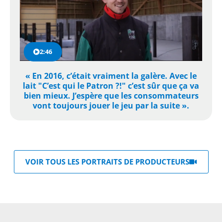
2:46
« En 2016, c’était vraiment la galère. Avec le
lait "C’est qui le Patron ?!" c’est sûr que ça va
bien mieux. J’espère que les consommateurs
vont toujours jouer le jeu par la suite ».
VOIR TOUS LES PORTRAITS DE PRODUCTEURS