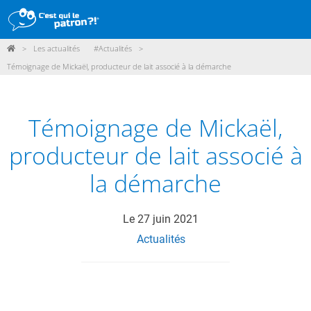
>
Les actualités
#Actualités
>
DÉMARCHE
Témoignage de Mickaël, producteur de lait associé à la démarche
PRODUITS
POINTS DE VENTE
Témoignage de Mickaël,
PARTICIPER
producteur de lait associé à
ACTUALITÉS
la démarche
ME CONNECTER / ADHÉRER
Le
27 juin 2021
Actualités