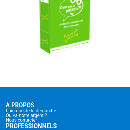
A PROPOS
L'histoire de la démarche
Où va notre argent ?
Nous contacter
PROFESSIONNELS