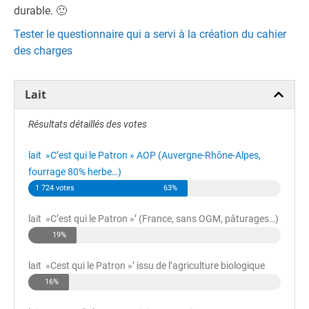
durable. 🙂
Tester le questionnaire qui a servi à la création du cahier
des charges
Lait
Résultats détaillés des votes
lait »C’est qui le Patron » AOP (Auvergne-Rhône-Alpes,
fourrage 80% herbe…)
1 724 votes
63%
lait »C’est qui le Patron »’ (France, sans OGM, pâturages…)
19%
lait »Cest qui le Patron »’ issu de l’agriculture biologique
16%