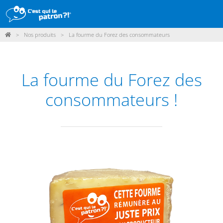
>
Nos produits
>
La fourme du Forez des consommateurs
DÉMARCHE
PRODUITS
La fourme du Forez des
POINTS DE VENTE
consommateurs !
PARTICIPER
ACTUALITÉS
ME CONNECTER / ADHÉRER