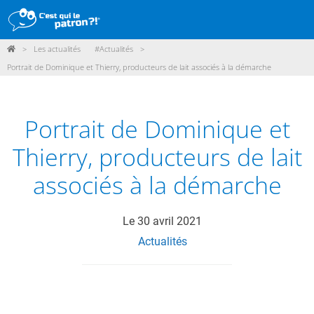
>
Les actualités
#Actualités
>
DÉMARCHE
Portrait de Dominique et Thierry, producteurs de lait associés à la démarche
PRODUITS
POINTS DE VENTE
Portrait de Dominique et
PARTICIPER
Thierry, producteurs de lait
ACTUALITÉS
associés à la démarche
ME CONNECTER / ADHÉRER
Le
30 avril 2021
Actualités