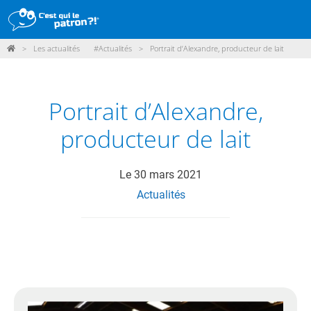
>
Les actualités
#Actualités
>
Portrait d’Alexandre, producteur de lait
DÉMARCHE
PRODUITS
Portrait d’Alexandre,
POINTS DE VENTE
producteur de lait
PARTICIPER
ACTUALITÉS
Le
30 mars 2021
Actualités
ME CONNECTER / ADHÉRER