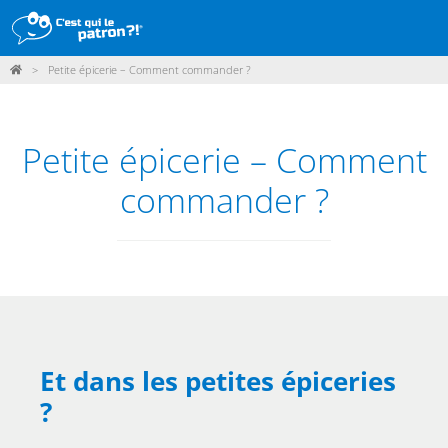
>
Petite épicerie – Comment commander ?
DÉMARCHE
PRODUITS
Petite épicerie – Comment
POINTS DE VENTE
commander ?
PARTICIPER
ACTUALITÉS
ME CONNECTER / ADHÉRER
Et dans les petites épiceries
?