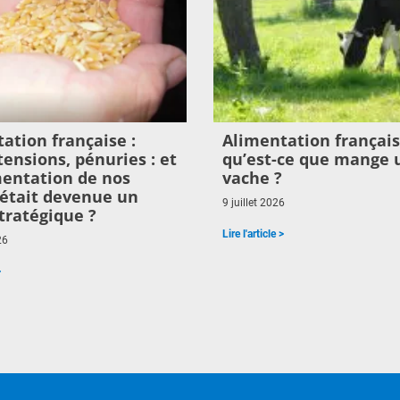
ation française :
Alimentation français
 tensions, pénuries : et
qu’est-ce que mange 
imentation de nos
vache ?
était devenue un
9 juillet 2026
tratégique ?
Lire l'article >
26
>