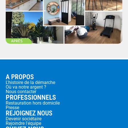
A PROPOS
L'histoire de la démarche
Où va notre argent ?
Nous contacter
PROFESSIONNELS
Restauration hors domicile
Presse
REJOIGNEZ NOUS
Devenir sociétaire
Rejoindre l'équipe