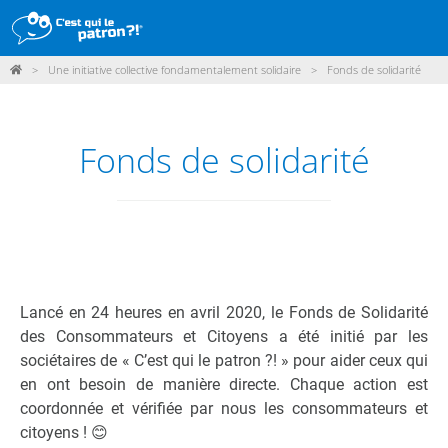
>
Une initiative collective fondamentalement solidaire
>
Fonds de solidarité
DÉMARCHE
PRODUITS
Fonds de solidarité
POINTS DE VENTE
PARTICIPER
ACTUALITÉS
ME CONNECTER / ADHÉRER
Lancé en 24 heures en avril 2020, le Fonds de Solidarité
des Consommateurs et Citoyens a été initié par les
sociétaires de « C’est qui le patron ?! » pour aider ceux qui
en ont besoin de manière directe. Chaque action est
coordonnée et vérifiée par nous les consommateurs et
citoyens ! 😊