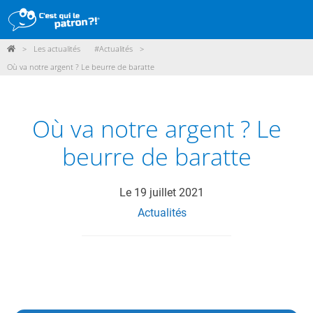
>
Les actualités
#Actualités
>
DÉMARCHE
Où va notre argent ? Le beurre de baratte
PRODUITS
POINTS DE VENTE
Où va notre argent ? Le
PARTICIPER
beurre de baratte
ACTUALITÉS
Le
19 juillet 2021
Actualités
ME CONNECTER / ADHÉRER