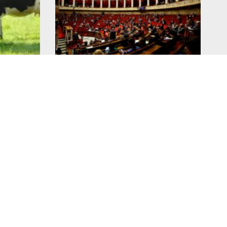
e :
Notre amendement sur la
une
transparence adopté à
l’Assemblée nationale
11 juin 2026
Lire l'article >