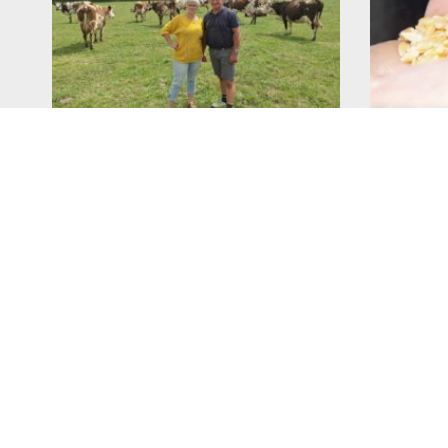
Alimentation française : un
Aliment
défi de taille pour les
Crises,
producteurs !
si l’al
vaches 
23 juillet 2026
enjeu s
Lire l'article >
16 juillet 20
Lire l'article 