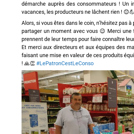
démarche auprès des consommateurs ! Un i
vacances, les producteurs ne lâchent rien !
😊

Alors, si v
ous êtes dans le coin, n’hésitez pas à pa
partager un moment avec vous
😉
Merci une f
prennent de leur temps pour faire connaître leur
Et merci aux directeurs et aux équipes des m
faisant une mise en valeur de ces produits éq
!
🙏
👏
#
LePatronCestLeConso