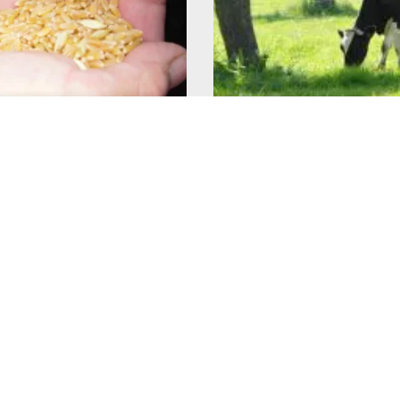
ation française :
Alimentation français
 tensions, pénuries : et
qu’est-ce que mange 
imentation de nos
vache ?
était devenue un
9 juillet 2026
tratégique ?
Lire l'article >
26
>