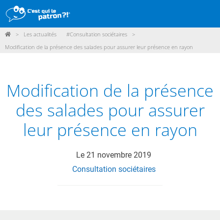
>
Les actualités
#Consultation sociétaires
>
DÉMARCHE
Modification de la présence des salades pour assurer leur présence en rayon
PRODUITS
POINTS DE VENTE
Modification de la présence
PARTICIPER
des salades pour assurer
ACTUALITÉS
leur présence en rayon
ME CONNECTER / ADHÉRER
Le
21 novembre 2019
Consultation sociétaires