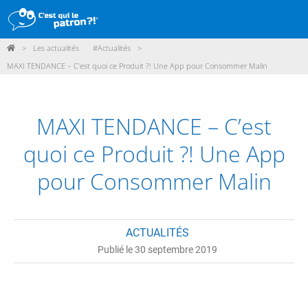
>
Les actualités
#Actualités
>
DÉMARCHE
MAXI TENDANCE – C’est quoi ce Produit ?! Une App pour Consommer Malin
PRODUITS
POINTS DE VENTE
MAXI TENDANCE – C’est
PARTICIPER
quoi ce Produit ?! Une App
ACTUALITÉS
pour Consommer Malin
ME CONNECTER / ADHÉRER
ACTUALITÉS
Publié le 30 septembre 2019