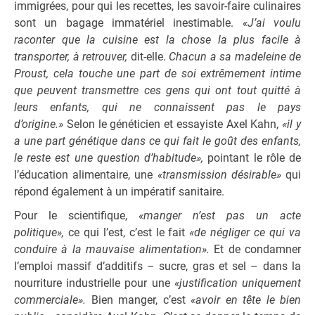
immigrées, pour qui les recettes, les savoir-faire culinaires
sont un bagage immatériel inestimable.
«J’ai voulu
raconter que la cuisine est la chose la plus facile à
transporter, à retrouver,
dit-elle.
Chacun a sa madeleine de
Proust, cela touche une part de soi extrêmement intime
que peuvent transmettre ces gens qui ont tout quitté à
leurs enfants, qui ne connaissent pas le pays
d’origine.»
Selon le généticien et essayiste Axel Kahn,
«il y
a une part génétique dans ce qui fait le goût des enfants,
le reste est une question d’habitude»,
pointant le rôle de
l’éducation alimentaire, une
«transmission désirable»
qui
répond également à un impératif sanitaire.
Pour le scientifique,
«manger n’est pas un acte
politique»,
ce qui l’est, c’est le fait
«de négliger ce qui va
conduire à la mauvaise alimentation».
Et de condamner
l’emploi massif d’additifs – sucre, gras et sel – dans la
nourriture industrielle pour une
«justification uniquement
commerciale».
Bien manger, c’est
«avoir en tête le bien