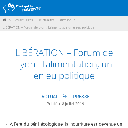
>
Les actualités
#Actualités
#Presse
>
DÉMARCHE
LIBÉRATION – Forum de Lyon : l’alimentation, un enjeu politique
PRODUITS
POINTS DE VENTE
LIBÉRATION – Forum de
PARTICIPER
Lyon : l’alimentation, un
ACTUALITÉS
enjeu politique
ME CONNECTER / ADHÉRER
ACTUALITÉS
PRESSE
,
Publié le 8 juillet 2019
« A l’ère du péril écologique, la nourriture est devenue un