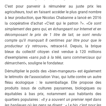
C’est pour parvenir à rémunérer au juste prix les
agriculteurs, tout en faisant accéder le plus grand nombre
à leur production, que Nicolas Chabanne a lancé en 2016
la coopérative d’achat «C’est qui le patron ?».
«Ce sont
simplement des gens qui, en échangeant sur Internet et en
décomposant le prix de 1 litre de lait, se sont rendu
compte qu’il manquait 8 centimes par litre pour que le
producteur s’y retrouve»,
retrace-t-il. Depuis, la brique
bleue du collectif citoyen s’est vendue à 120 millions
d’exemplaires
«sans pub à la télé, sans commerciaux qui
démarchent»,
souligne le fondateur.
Démultiplier le poids des «bien-mangeurs» est également
le leitmotiv de l’association Vrac, qui lutte contre un autre
fléau écologique : le suremballage. Elle propose des
produits issus de cultures paysannes, biologiques ou
équitables à bas prix, notamment aux habitants des
quartiers populaires :
«Il y a souvent un premier rejet dans
les banlieues où les gens se disent : « Le bio, c’est pour les