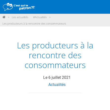
>
Les actualités
#Actualités
>
DÉMARCHE
Les producteurs à la rencontre des consommateurs
PRODUITS
POINTS DE VENTE
Les producteurs à la
PARTICIPER
rencontre des
ACTUALITÉS
consommateurs
ME CONNECTER / ADHÉRER
Le
6 juillet 2021
Actualités