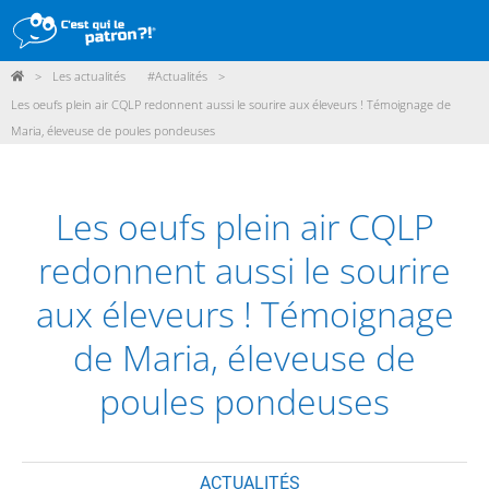
>
Les actualités
#Actualités
>
DÉMARCHE
Les oeufs plein air CQLP redonnent aussi le sourire aux éleveurs ! Témoignage de
Maria, éleveuse de poules pondeuses
PRODUITS
POINTS DE VENTE
Les oeufs plein air CQLP
PARTICIPER
redonnent aussi le sourire
ACTUALITÉS
aux éleveurs ! Témoignage
ME CONNECTER / ADHÉRER
de Maria, éleveuse de
poules pondeuses
ACTUALITÉS