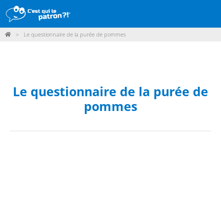
>
Le questionnaire de la purée de pommes
DÉMARCHE
PRODUITS
POINTS DE VENTE
Le questionnaire de la purée de
pommes
PARTICIPER
ACTUALITÉS
ME CONNECTER / ADHÉRER