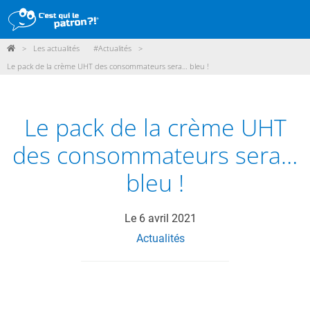
>
Les actualités
#Actualités
>
DÉMARCHE
Le pack de la crème UHT des consommateurs sera… bleu !
PRODUITS
POINTS DE VENTE
Le pack de la crème UHT
PARTICIPER
des consommateurs sera…
ACTUALITÉS
bleu !
ME CONNECTER / ADHÉRER
Le
6 avril 2021
Actualités