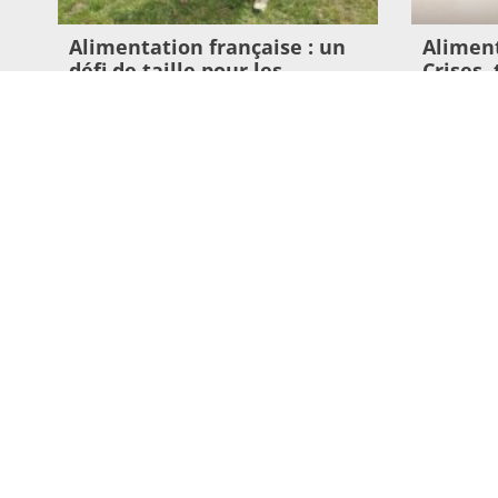
Alimentation française : un
Aliment
défi de taille pour les
Crises,
producteurs !
si l’al
vaches 
23 juillet 2026
enjeu s
Lire l'article >
16 juillet 20
Lire l'article 
A PROPOS
PROFESSI
L'histoire de la démarche
Restauration 
Où va notre argent ?
Presse
Nous contacter