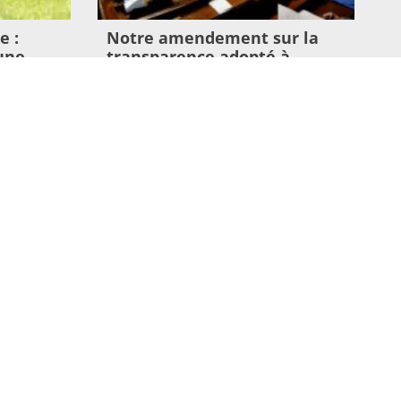
e :
Notre amendement sur la
une
transparence adopté à
l’Assemblée nationale
11 juin 2026
Lire l'article >
SUIVEZ NOUS