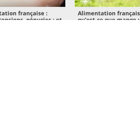
ation française :
Alimentation français
 tensions, pénuries : et
qu’est-ce que mange 
imentation de nos
vache ?
était devenue un
9 juillet 2026
tratégique ?
Lire l'article >
26
>
ONNELS
REJOIGNEZ NOUS
hors domicile
Devenir sociétaire
Rejoindre l'équipe
Mentions légales
Politique de confidentialité