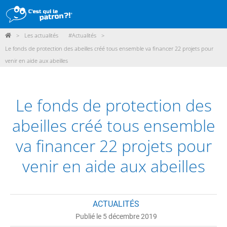
>
Les actualités
#Actualités
>
DÉMARCHE
Le fonds de protection des abeilles créé tous ensemble va financer 22 projets pour
venir en aide aux abeilles
PRODUITS
POINTS DE VENTE
Le fonds de protection des
PARTICIPER
abeilles créé tous ensemble
ACTUALITÉS
va financer 22 projets pour
ME CONNECTER / ADHÉRER
venir en aide aux abeilles
ACTUALITÉS
Publié le 5 décembre 2019