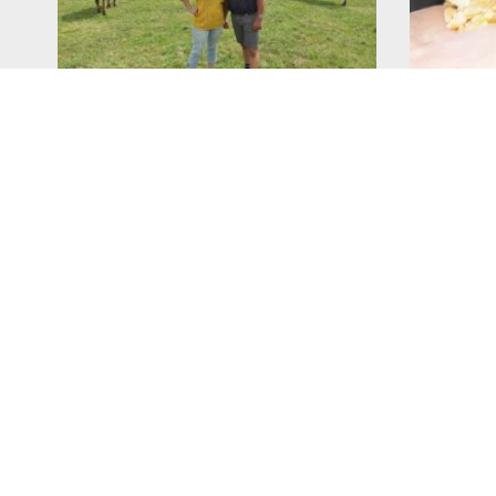
Alimentation française : un
Aliment
défi de taille pour les
Crises,
producteurs !
si l’al
vaches 
23 juillet 2026
enjeu s
Lire l'article >
16 juillet 20
Lire l'article 
A PROPOS
PROFESSI