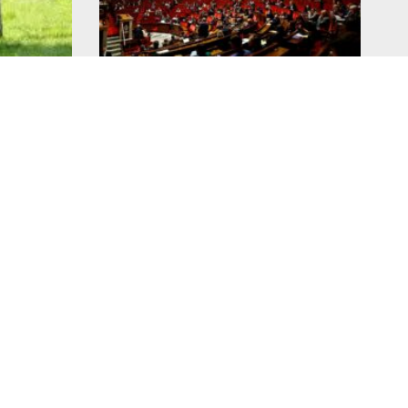
e :
Notre amendement sur la
une
transparence adopté à
l’Assemblée nationale
11 juin 2026
Lire l'article >
SUIVEZ NOUS