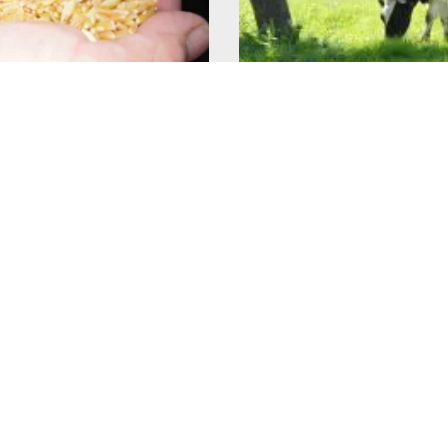
ation française :
Alimentation français
 tensions, pénuries : et
qu’est-ce que mange 
imentation de nos
vache ?
était devenue un
9 juillet 2026
tratégique ?
Lire l'article >
26
>
ONNELS
REJOIGNEZ NOUS