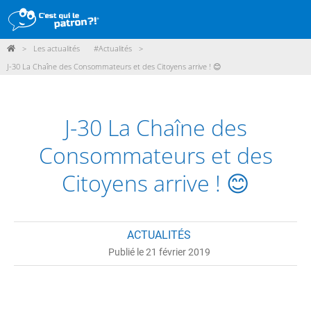
>
Les actualités
#Actualités
>
DÉMARCHE
J-30 La Chaîne des Consommateurs et des Citoyens arrive ! 😊
PRODUITS
POINTS DE VENTE
J-30 La Chaîne des
PARTICIPER
Consommateurs et des
ACTUALITÉS
Citoyens arrive ! 😊
ME CONNECTER / ADHÉRER
ACTUALITÉS
Publié le 21 février 2019