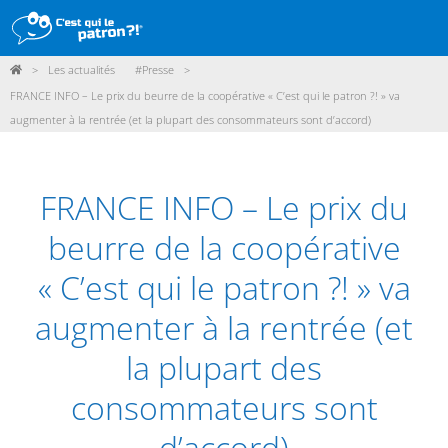
>
Les actualités
#Presse
>
DÉMARCHE
FRANCE INFO – Le prix du beurre de la coopérative « C’est qui le patron ?! » va
augmenter à la rentrée (et la plupart des consommateurs sont d’accord)
PRODUITS
POINTS DE VENTE
FRANCE INFO – Le prix du
PARTICIPER
beurre de la coopérative
ACTUALITÉS
« C’est qui le patron ?! » va
ME CONNECTER / ADHÉRER
augmenter à la rentrée (et
la plupart des
consommateurs sont
d’accord)