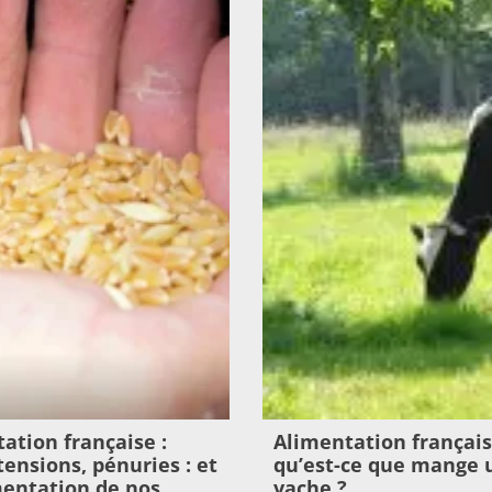
ation française :
Alimentation français
 tensions, pénuries : et
qu’est-ce que mange 
imentation de nos
vache ?