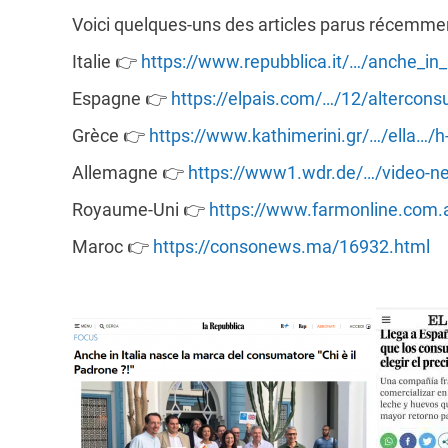
Voici quelques-uns des articles parus récemm
Italie
👉
https://www.repubblica.it/…/anche_in
Espagne
👉
https://elpais.com/…/12/alterco
Grèce
👉
https://www.kathimerini.gr/…/ella…/
Allemagne
👉
https://www1.wdr.de/…/video-n
Royaume-Uni
👉
https://www.farmonline.com.a
Maroc
👉
https://consonews.ma/16932.html