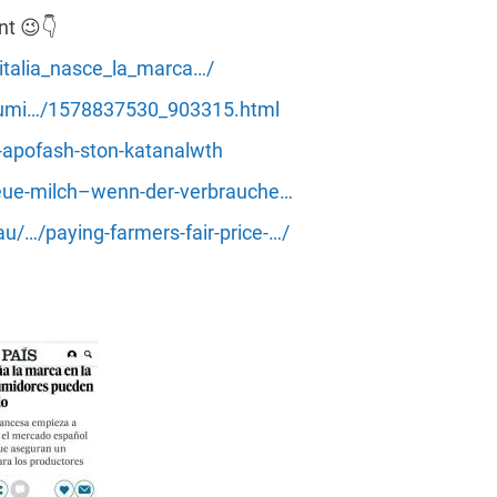
ent
😉
👇
_italia_nasce_la_marca…/
nsumi…/1578837530_903315.html
h-apofash-ston-katanalwth
eue-milch–wenn-der-verbrauche…
u/…/paying-farmers-fair-price-…/