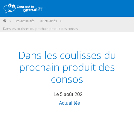
>
Les actualités
#Actualités
>
DÉMARCHE
Dans les coulisses du prochain produit des consos
PRODUITS
POINTS DE VENTE
Dans les coulisses du
PARTICIPER
prochain produit des
ACTUALITÉS
consos
ME CONNECTER / ADHÉRER
Le
5 août 2021
Actualités