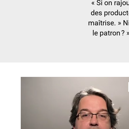
« Si on raj
des product
maîtrise. » 
le patron ? 
Lecteur
vidéo