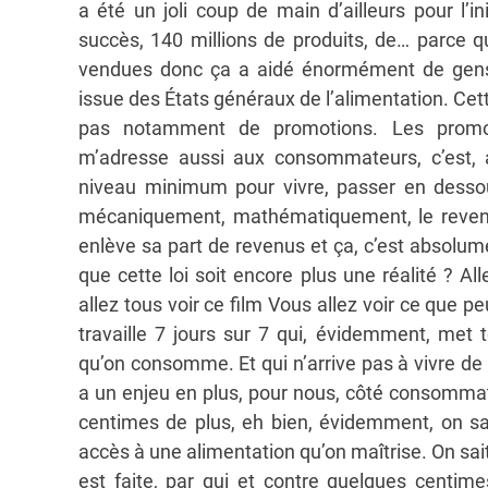
a été un joli coup de main d’ailleurs pour l’in
succès, 140 millions de produits, de… parce q
vendues donc ça a aidé énormément de gens, 
issue des États généraux de l’alimentation. Cette l
pas notamment de promotions. Les promoti
m’adresse aussi aux consommateurs, c’est, 
niveau minimum pour vivre, passer en dessou
mécaniquement, mathématiquement, le revenu d
enlève sa part de revenus et ça, c’est absolu
que cette loi soit encore plus une réalité ? All
allez tous voir ce film Vous allez voir ce que p
travaille 7 jours sur 7 qui, évidemment, met 
qu’on consomme. Et qui n’arrive pas à vivre de 
a un enjeu en plus, pour nous, côté consommat
centimes de plus, eh bien, évidemment, on s
accès à une alimentation qu’on maîtrise. On sa
est faite, par qui et contre quelques centimes