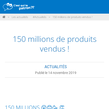
>
Les actualités
#Actualités
>
150 millions de produits vendus !
DÉMARCHE
PRODUITS
150 millions de produits
POINTS DE VENTE
vendus !
PARTICIPER
ACTUALITÉS
ACTUALITÉS
Publié le 14 novembre 2019
ME CONNECTER / ADHÉRER
150 MILLIONS
😮
😊
🥳
👏