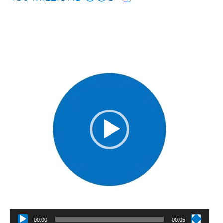
Lecteur
vidéo
00:00
00:05