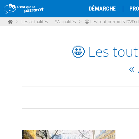
DÉMARCHE
PRO
>
Les actualités
#Actualités
>
🤩 Les tout premiers DVD d
🤩 Les tou
«