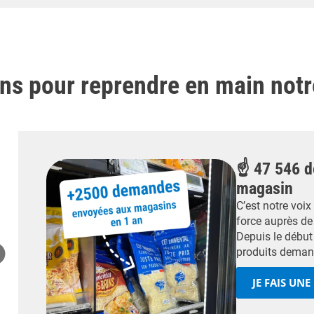
s pour reprendre en main notre 
☝️ 47 546 
magasin
C’est notre voi
force auprès de
Depuis le début 
produits deman
JE FAIS UN