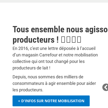
Tous ensemble nous agisson
producteurs ! 🙋‍♀️🙋‍♂️
En 2016, c’est une lettre déposée à l’accueil
🗳️ +41 000 votants pour créer nos
d’un magasin Carrefour et notre mobilisation
nouveaux produits en 2025
collective qui ont tout changé pour les
producteurs de lait !
💶 Quelle rémunération pour les producteurs ?
🌱 Quel type d’agriculture ?
Depuis, nous sommes des milliers de
Nous décidons tous ensemble les critères des produits
consommateurs à agir ensemble pour aider
que nous souhaitons acheter dans nos rayons.
les producteurs.
👉
Tester le questionnaire du lait
+ D'INFOS SUR NOTRE MOBILISATION