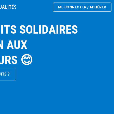
UALITÉS
ME CONNECTER / ADHÉRER
ITS SOLIDAIRES
N AUX
URS 😊
ITS ?