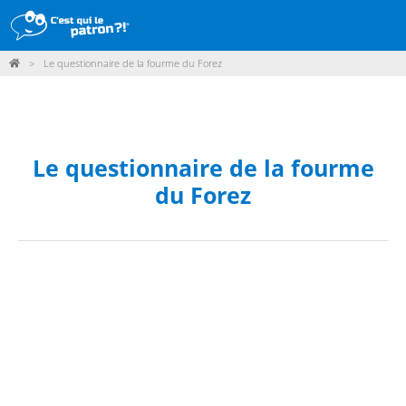
>
Le questionnaire de la fourme du Forez
DÉMARCHE
PRODUITS
POINTS DE VENTE
Le questionnaire de la fourme
du Forez
PARTICIPER
ACTUALITÉS
ME CONNECTER / ADHÉRER